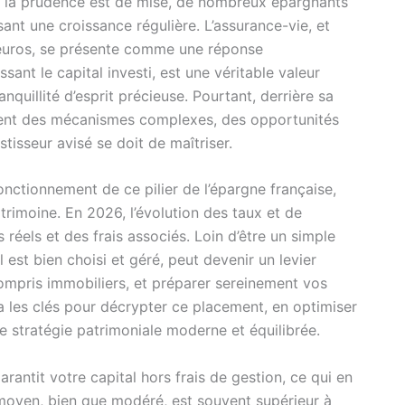
 la prudence est de mise, de nombreux épargnants
ant une croissance régulière. L’assurance-vie, et
 euros, se présente comme une réponse
sant le capital investi, est une véritable valeur
anquillité d’esprit précieuse. Pourtant, derrière sa
hent des mécanismes complexes, des opportunités
tisseur avisé se doit de maîtriser.
onctionnement de ce pilier de l’épargne française,
trimoine. En 2026, l’évolution des taux et de
 réels et des frais associés. Loin d’être un simple
l est bien choisi et géré, peut devenir un levier
compris immobiliers, et préparer sereinement vos
a les clés pour décrypter ce placement, en optimiser
e stratégie patrimoniale moderne et équilibrée.
arantit votre capital hors frais de gestion, ce qui en
moyen, bien que modéré, est souvent supérieur à