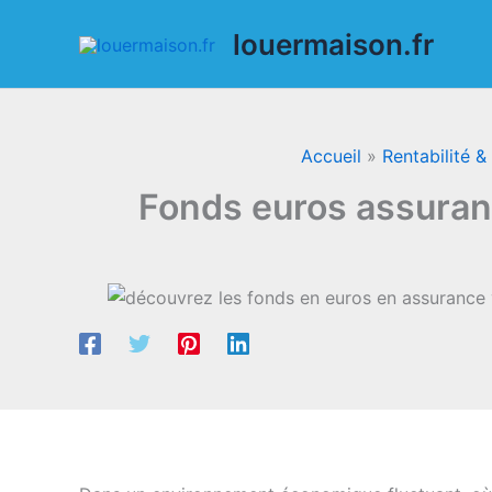
Aller
louermaison.fr
au
contenu
Accueil
Rentabilité &
Fonds euros assuranc