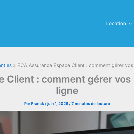
Location
nties
ECA Assurance Espace Client : comment gérer vos c
Client : comment gérer vos 
ligne
Par
Franck
/
juin 1, 2026
/
7 minutes de lecture