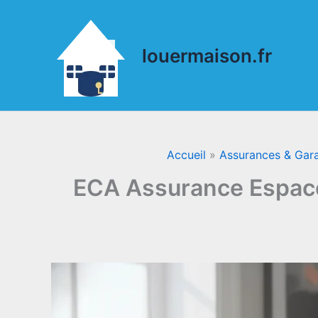
Aller
au
contenu
louermaison.fr
Accueil
Assurances & Gara
ECA Assurance Espace 