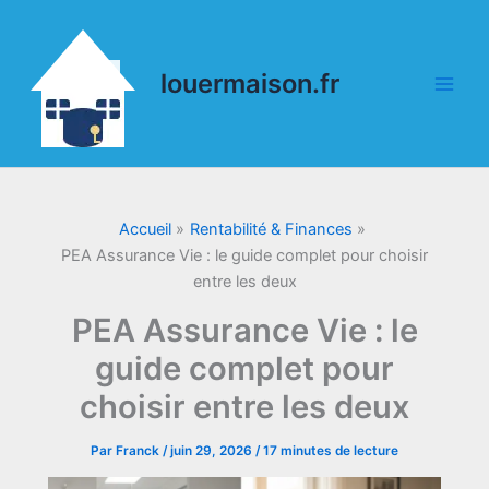
Aller
au
contenu
louermaison.fr
Accueil
Rentabilité & Finances
PEA Assurance Vie : le guide complet pour choisir
entre les deux
PEA Assurance Vie : le
guide complet pour
choisir entre les deux
Par
Franck
/
juin 29, 2026
/
17 minutes de lecture